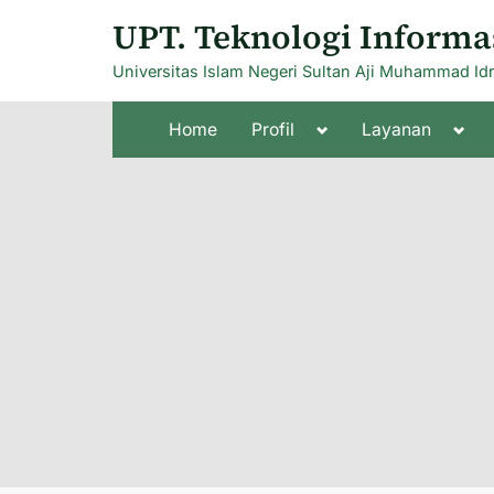
Skip
UPT. Teknologi Informa
to
Universitas Islam Negeri Sultan Aji Muhammad Id
content
Toggle
Togg
Home
Profil
Layanan
sub-
sub-
menu
men