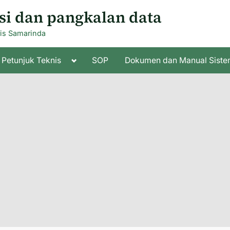
si dan pangkalan data
ris Samarinda
le
Toggle
Petunjuk Teknis
SOP
Dokumen dan Manual Siste
sub-
u
menu
Toggle
Toggle
sub-
sub-
menu
menu