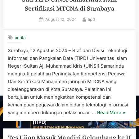
Sertifikasi MTCNA di Surabaya
Posted
By
August 12, 2024
tipd
on
berita
Surabaya, 12 Agustus 2024 – Staf dari Divisi Teknologi
Informasi dan Pangkalan Data (TIPD) Universitas Islam
Negeri Sultan Aji Muhammad Idris (UINSI) Samarinda
mengikuti pelatihan Peningkatan Kompetensi Pegawai
Dan Sertifikasi Manajemen jaringan MTCNA yang
diselenggarakan di Kota Surabaya. Pelatihan ini
bertujuan untuk meningkatkan kompetensi dan
kemampuan pegawai dalam bidang teknologi informasi
“Staf
yang memberi dukungan pelaksanaan …
Read More
»
TIPD
UINSI
Samari
Tes Ujian Masuk Mandiri Gelombang ke II