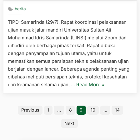
Mahasiswa
Jalur
berita
Ujian
TIPD-Samarinda (29/7), Rapat koordinasi pelaksanaan
Mandiri
ujian masuk jalur mandiri Universitas Sultan Aji
2024”
Muhammad Idris Samarinda (UINSI) melalui Zoom dan
dihadiri oleh berbagai pihak terkait. Rapat dibuka
dengan penyampaian tujuan utama, yaitu untuk
memastikan semua persiapan teknis pelaksanaan ujian
berjalan dengan lancar. Beberapa agenda penting yang
dibahas meliputi persiapan teknis, protokol kesehatan
“Rapat
dan keamanan selama ujian, …
Read More
»
Persiapan
Ujian
Posts
Masuk
Previous
1
…
8
9
10
…
14
Jalur
pagination
UMAN”
Next