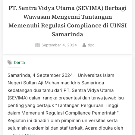
TIPD
PT. Sentra Vidya Utama (SEVIMA) Berbagi
kepada
Wawasan Mengenai Tantangan
Humas
Memenuhi Regulasi Compliance di UINSI
Fasya”
Samarinda
Posted
By
September 4, 2024
tipd
on
berita
Samarinda, 4 September 2024 – Universitas Islam
Negeri Sultan Aji Muhammad Idris Samarinda
kedatangan dua tamu dari PT. Sentra Vidya Utama
(SEVIMA) dalam rangka presentasi dan tanya jawab isu
penting yang bertajuk “Tantangan Perguruan Tinggi
dalam Memenuhi Regulasi Compliance Pemerintah”.
Kegiatan ini dihadiri oleh pimpinan universitas serta
sejumlah akademisi dan staf terkait. Acara dibuka oleh