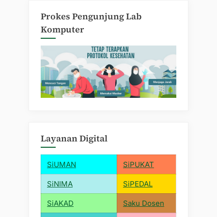
Prokes Pengunjung Lab
Komputer
Layanan Digital
SiUMAN
SiPUKAT
SiNIMA
SiPEDAL
SiAKAD
Saku Dosen