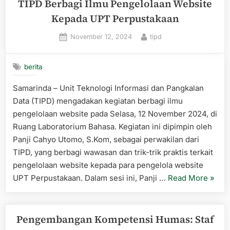
UPT
TIPD Berbagi Ilmu Pengelolaan Website
TIPD,
Kepada UPT Perpustakaan
Bahas
Posted
By
November 12, 2024
tipd
Pelayanan
on
dan
Fasilitas
berita
Laboratorium
Samarinda – Unit Teknologi Informasi dan Pangkalan
Komputer”
Data (TIPD) mengadakan kegiatan berbagi ilmu
pengelolaan website pada Selasa, 12 November 2024, di
Ruang Laboratorium Bahasa. Kegiatan ini dipimpin oleh
Panji Cahyo Utomo, S.Kom, sebagai perwakilan dari
TIPD, yang berbagi wawasan dan trik-trik praktis terkait
pengelolaan website kepada para pengelola website
“TIPD
UPT Perpustakaan. Dalam sesi ini, Panji …
Read More
»
Berba
Ilmu
Penge
Pengembangan Kompetensi Humas: Staf
Websi