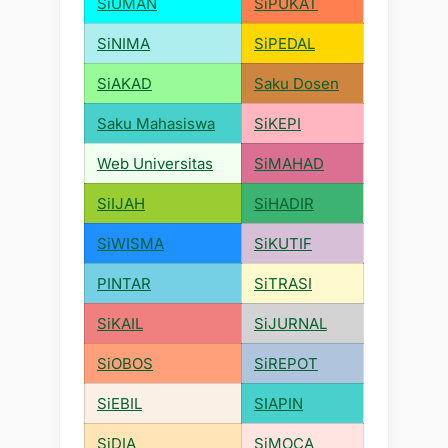
SiUMAN
SiPUKAT
SiNIMA
SiPEDAL
SiAKAD
Saku Dosen
Saku Mahasiswa
SiKEPI
Web Universitas
SiMAHAD
SiIJAH
SiHADIR
SiWISMA
SiKUTIF
PINTAR
SiTRASI
SiKAIL
SiJURNAL
SiOBOS
SiREPOT
SiEBIL
SIAPIN
SiDIA
SiMOCA