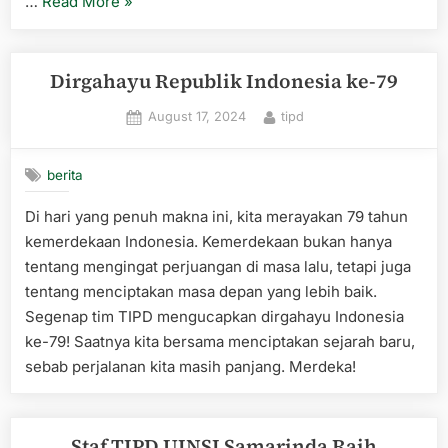
“PT.
…
Read More
»
Sentra
Vidya
Utama
Dirgahayu Republik Indonesia ke-79
(SEVIMA)
Posted
By
August 17, 2024
tipd
Berbagi
on
Wawasan
Mengenai
berita
Tantangan
Di hari yang penuh makna ini, kita merayakan 79 tahun
Memenuhi
kemerdekaan Indonesia. Kemerdekaan bukan hanya
Regulasi
tentang mengingat perjuangan di masa lalu, tetapi juga
Compliance
tentang menciptakan masa depan yang lebih baik.
di
Segenap tim TIPD mengucapkan dirgahayu Indonesia
UINSI
ke-79! Saatnya kita bersama menciptakan sejarah baru,
Samarinda”
sebab perjalanan kita masih panjang. Merdeka!
Staf TIPD UINSI Samarinda Raih