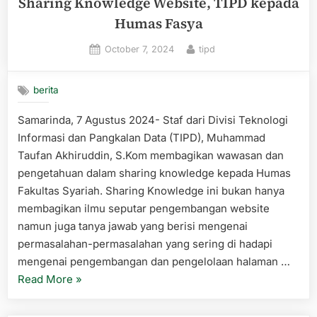
Sharing Knowledge Website, TIPD kepada
TIPD
Humas Fasya
Ikuti
Posted
By
October 7, 2024
tipd
Workshop
on
Kehumasa
dan
berita
Protokoler
Samarinda, 7 Agustus 2024- Staf dari Divisi Teknologi
Informasi dan Pangkalan Data (TIPD), Muhammad
Taufan Akhiruddin, S.Kom membagikan wawasan dan
pengetahuan dalam sharing knowledge kepada Humas
Fakultas Syariah. Sharing Knowledge ini bukan hanya
membagikan ilmu seputar pengembangan website
namun juga tanya jawab yang berisi mengenai
permasalahan-permasalahan yang sering di hadapi
mengenai pengembangan dan pengelolaan halaman …
“Sharing
Read More
»
Knowledge
Website,