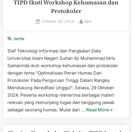
TIPD Ikuti Workshop Kehumasan dan
Kepad
Protokoler
UPT
Perpu
Posted
By
October 29, 2024
tipd
on
berita
Staf Teknologi Informasi dan Pangkalan Data
Universitas Islam Negeri Sultan Aji Muhammad Idris
Samarinda ikuti workshop kehumasan dan protokoler
dengan tema “Optimalisasi Peran Humas Dan
Protokoler Pada Perguruan Tinggi Dalam Rangka
Mendukung Akreditasi Unggul”. Selasa, 29 Oktober
2024. Peserta workshop menerima berbagai materi
relevan yang menunjang tugas dan tanggung jawab
“Pengemb
sebagai seorang humas. Mulai dari …
Read More
»
Kompetens
Humas:
Staf