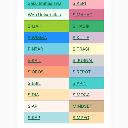
Saku Mahasiswa
SiKEPI
Web Universitas
SiMAHAD
SiIJAH
SiHADIR
SiWISMA
SiKUTIF
PINTAR
SiTRASI
SiKAIL
SiJURNAL
SiOBOS
SiREPOT
SiEBIL
SIAPIN
SiDIA
SiMOCA
SiAP
MINDSET
SiKAP
SiMPEG