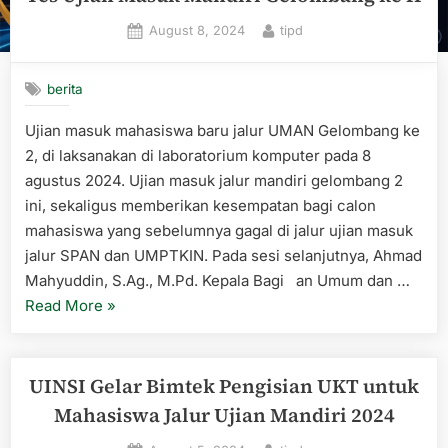
Raih
Posted
By
August 8, 2024
tipd
Sertifik
on
MTCNA
di
berita
Surabay
Ujian masuk mahasiswa baru jalur UMAN Gelombang ke
2, di laksanakan di laboratorium komputer pada 8
agustus 2024. Ujian masuk jalur mandiri gelombang 2
ini, sekaligus memberikan kesempatan bagi calon
mahasiswa yang sebelumnya gagal di jalur ujian masuk
jalur SPAN dan UMPTKIN. Pada sesi selanjutnya, Ahmad
Mahyuddin, S.Ag., M.Pd. Kepala Bagi an Umum dan …
“Tes
Read More
»
Ujian
Masuk
Mandiri
UINSI Gelar Bimtek Pengisian UKT untuk
Gelombang
Mahasiswa Jalur Ujian Mandiri 2024
ke