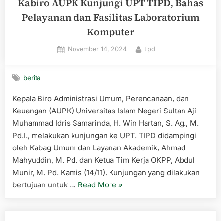
Kabiro AUPK Kunjungi UPT TIPD, Bahas
Pelayanan dan Fasilitas Laboratorium
Komputer
Posted
By
November 14, 2024
tipd
on
berita
Kepala Biro Administrasi Umum, Perencanaan, dan
Keuangan (AUPK) Universitas Islam Negeri Sultan Aji
Muhammad Idris Samarinda, H. Win Hartan, S. Ag., M.
Pd.I., melakukan kunjungan ke UPT. TIPD didampingi
oleh Kabag Umum dan Layanan Akademik, Ahmad
Mahyuddin, M. Pd. dan Ketua Tim Kerja OKPP, Abdul
Munir, M. Pd. Kamis (14/11). Kunjungan yang dilakukan
“Kabiro
bertujuan untuk …
Read More
»
AUPK
Kunjungi