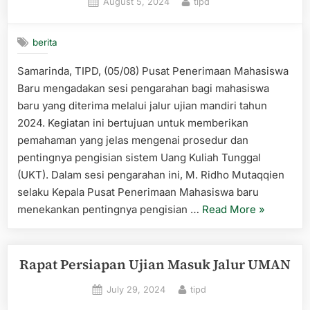
Posted
By
August 5, 2024
tipd
II”
on
berita
Samarinda, TIPD, (05/08) Pusat Penerimaan Mahasiswa
Baru mengadakan sesi pengarahan bagi mahasiswa
baru yang diterima melalui jalur ujian mandiri tahun
2024. Kegiatan ini bertujuan untuk memberikan
pemahaman yang jelas mengenai prosedur dan
pentingnya pengisian sistem Uang Kuliah Tunggal
(UKT). Dalam sesi pengarahan ini, M. Ridho Mutaqqien
selaku Kepala Pusat Penerimaan Mahasiswa baru
“UINSI
menekankan pentingnya pengisian …
Read More
»
Gelar
Bimtek
Pengisian
Rapat Persiapan Ujian Masuk Jalur UMAN
UKT
Posted
By
July 29, 2024
tipd
untuk
on