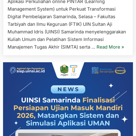
Aplikasi Perkuliahan online PINTAR (Learning
Management System) untuk Perkuat Transformasi
Digital Pembelajaran Samarinda, Selasa – Fakultas
Tarbiyah dan Ilmu Keguruan (FTIK) UIN Sultan Aji
Muhammad Idris (UINSI) Samarinda menyelenggarakan
Kuliah Umum dan Pelatihan Sistem Informasi
“FTIK
Manajemen Tugas Akhir (SIMTA) serta …
Read More
»
UINSI
Samari
Gelar
Kuliah
Umum
dan
Pelatih
SIMTA
serta
Aplikas
Perkul