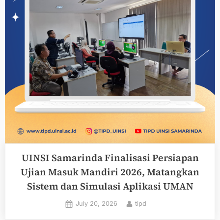
online
PINTAR
UINSI Samarinda Finalisasi Persiapan
Ujian Masuk Mandiri 2026, Matangkan
Sistem dan Simulasi Aplikasi UMAN
Posted
By
July 20, 2026
tipd
on