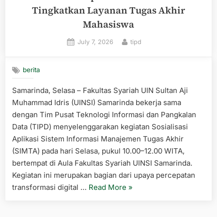
Tingkatkan Layanan Tugas Akhir
Mahasiswa
Posted
By
July 7, 2026
tipd
on
berita
Samarinda, Selasa – Fakultas Syariah UIN Sultan Aji
Muhammad Idris (UINSI) Samarinda bekerja sama
dengan Tim Pusat Teknologi Informasi dan Pangkalan
Data (TIPD) menyelenggarakan kegiatan Sosialisasi
Aplikasi Sistem Informasi Manajemen Tugas Akhir
(SIMTA) pada hari Selasa, pukul 10.00–12.00 WITA,
bertempat di Aula Fakultas Syariah UINSI Samarinda.
Kegiatan ini merupakan bagian dari upaya percepatan
“Fakultas
transformasi digital …
Read More
»
Syariah
UINSI