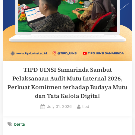
TIPD UINSI Samarinda Sambut
Pelaksanaan Audit Mutu Internal 2026,
Perkuat Komitmen terhadap Budaya Mutu
dan Tata Kelola Digital
Posted
By
July 31, 2026
tipd
on
berita