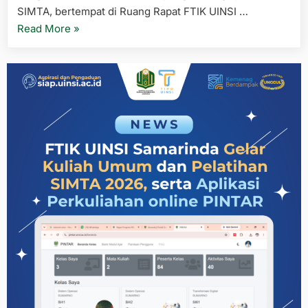
SIMTA, bertempat di Ruang Rapat FTIK UINSI …
“FTIK
Read More
»
UINSI
Samarinda
bersama
TIPD
Gelar
Sosialisasi
dan
Audiensi
Implementasi
Aplikasi
SIMTA,
Perkuat
Digitalisasi
Layanan
Tugas
Akhir”