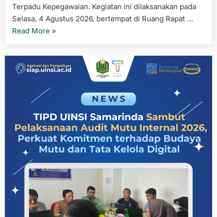
Terpadu Kepegawaian. Kegiatan ini dilaksanakan pada
Selasa, 4 Agustus 2026, bertempat di Ruang Rapat …
“TIPD
Read More
»
UINSI
Samarinda
Sosialisasikan
Menu
Surat
Tugas
dan
SPPD
pada
Sistem
Induk
Terpadu
Kepegawaian”