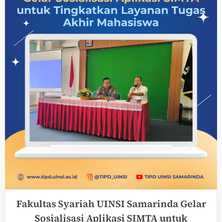
Pembelajaran
Lampau
(RPL)
untuk
Mendukung
Implementasi
14
Program
Studi
yang
Membuka
Pendaftaran
Jalur
RPL”
Fakultas Syariah UINSI Samarinda Gelar
Sosialisasi Aplikasi SIMTA untuk