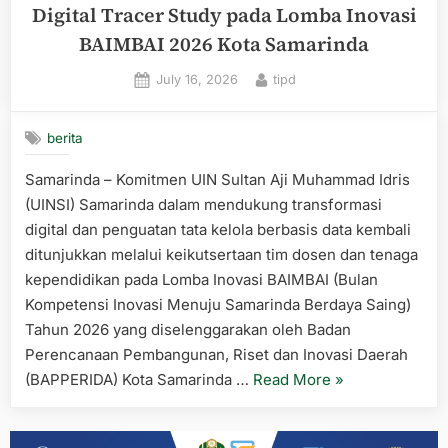
Digital Tracer Study pada Lomba Inovasi
BAIMBAI 2026 Kota Samarinda
Posted
By
July 16, 2026
tipd
on
berita
Samarinda – Komitmen UIN Sultan Aji Muhammad Idris
(UINSI) Samarinda dalam mendukung transformasi
digital dan penguatan tata kelola berbasis data kembali
ditunjukkan melalui keikutsertaan tim dosen dan tenaga
kependidikan pada Lomba Inovasi BAIMBAI (Bulan
Kompetensi Inovasi Menuju Samarinda Berdaya Saing)
Tahun 2026 yang diselenggarakan oleh Badan
Perencanaan Pembangunan, Riset dan Inovasi Daerah
“TIM
(BAPPERIDA) Kota Samarinda …
Read More
»
UINSI
Samarinda