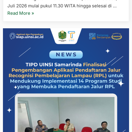
Juli 2026 mulai pukul 11.30 WITA hingga selesai di …
“TIPD
Read More
»
dan
Unit
Pesantren
Kampus
UINSI
Samarinda
Bahas
Pembaruan
dan
Pengembangan
Aplikasi
PESKAM”