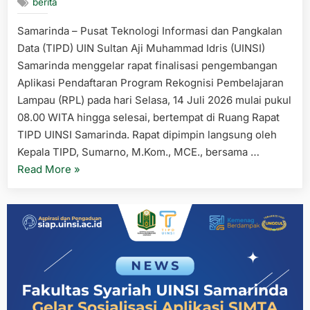
berita
Samarinda – Pusat Teknologi Informasi dan Pangkalan
Data (TIPD) UIN Sultan Aji Muhammad Idris (UINSI)
Samarinda menggelar rapat finalisasi pengembangan
Aplikasi Pendaftaran Program Rekognisi Pembelajaran
Lampau (RPL) pada hari Selasa, 14 Juli 2026 mulai pukul
08.00 WITA hingga selesai, bertempat di Ruang Rapat
TIPD UINSI Samarinda. Rapat dipimpin langsung oleh
Kepala TIPD, Sumarno, M.Kom., MCE., bersama …
“TIPD
Read More
»
UINSI
Samarinda
Finalisasi
Pengembangan
Aplikasi
Pendaftaran
Jalur
Recognisi