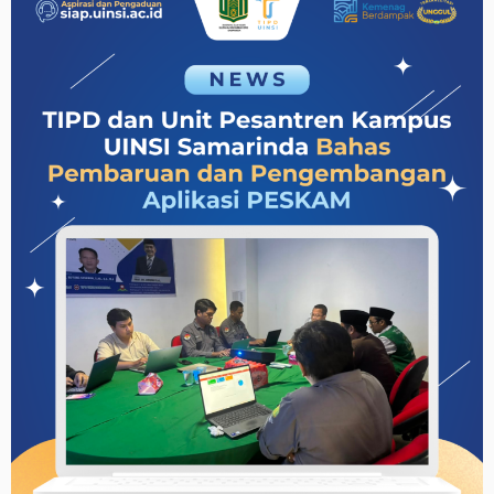
Tampilkan
Inovasi
Digital
Tracer
Study
pada
Lomba
Inovasi
BAIMBAI
2026
Kota
Samarinda”