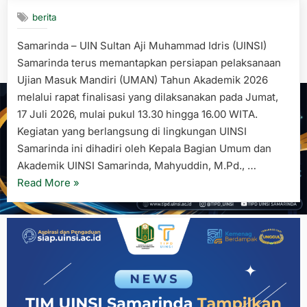
berita
Samarinda – UIN Sultan Aji Muhammad Idris (UINSI)
Samarinda terus memantapkan persiapan pelaksanaan
Ujian Masuk Mandiri (UMAN) Tahun Akademik 2026
melalui rapat finalisasi yang dilaksanakan pada Jumat,
17 Juli 2026, mulai pukul 13.30 hingga 16.00 WITA.
Kegiatan yang berlangsung di lingkungan UINSI
Samarinda ini dihadiri oleh Kepala Bagian Umum dan
Akademik UINSI Samarinda, Mahyuddin, M.Pd., …
“UINSI
Read More
»
Samarinda
Finalisasi
Persiapan
Ujian
Masuk
Mandiri
2026,