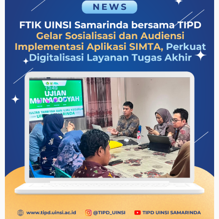
Persiapan
Implementasi
Aplikasi
E-
SPMI
untuk
Perkuat
Penjaminan
Mutu
Berbasis
Digital”