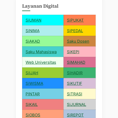
Layanan Digital
SiUMAN
SiPUKAT
SiNIMA
SiPEDAL
SiAKAD
Saku Dosen
Saku Mahasiswa
SiKEPI
Web Universitas
SiMAHAD
SiIJAH
SiHADIR
SiWISMA
SiKUTIF
PINTAR
SiTRASI
SiKAIL
SiJURNAL
SiOBOS
SiREPOT