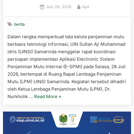
Posted
By
July 28, 2026
tipd
on
berita
Dalam rangka memperkuat tata kelola penjaminan mutu
berbasis teknologi informasi, UIN Sultan Aji Muhammad
Idris (UINSI) Samarinda menggelar rapat koordinasi
persiapan implementasi Aplikasi Electronic Sistem
Penjaminan Mutu Internal (E-SPMI) pada Selasa, 28 Juli
2026, bertempat di Ruang Rapat Lembaga Penjaminan
Mutu (LPM) UINSI Samarinda. Kegiatan tersebut dihadiri
oleh Ketua Lembaga Penjaminan Mutu (LPM), Dr.
“LPM
Nurkholik …
Read More
»
dan
TIPD
UINSI
Samarinda
Matangkan