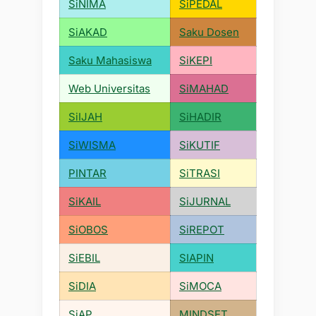
SiNIMA
SiPEDAL
SiAKAD
Saku Dosen
Saku Mahasiswa
SiKEPI
Web Universitas
SiMAHAD
SiIJAH
SiHADIR
SiWISMA
SiKUTIF
PINTAR
SiTRASI
SiKAIL
SiJURNAL
SiOBOS
SiREPOT
SiEBIL
SIAPIN
SiDIA
SiMOCA
SiAP
MINDSET