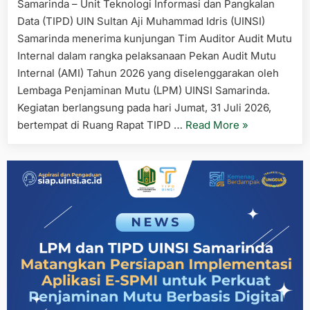
Samarinda – Unit Teknologi Informasi dan Pangkalan
Data (TIPD) UIN Sultan Aji Muhammad Idris (UINSI)
Samarinda menerima kunjungan Tim Auditor Audit Mutu
Internal dalam rangka pelaksanaan Pekan Audit Mutu
Internal (AMI) Tahun 2026 yang diselenggarakan oleh
Lembaga Penjaminan Mutu (LPM) UINSI Samarinda.
Kegiatan berlangsung pada hari Jumat, 31 Juli 2026,
“TIPD
bertempat di Ruang Rapat TIPD …
Read More
»
UINSI
Samarinda
Sambut
Pelaksanaan
Audit
Mutu
Internal
2026,
Perkuat
Komitmen