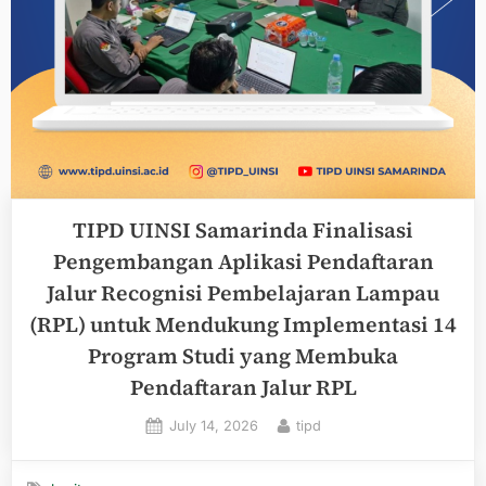
TIPD UINSI Samarinda Finalisasi
Pengembangan Aplikasi Pendaftaran
Jalur Recognisi Pembelajaran Lampau
(RPL) untuk Mendukung Implementasi 14
Program Studi yang Membuka
Pendaftaran Jalur RPL
Posted
By
July 14, 2026
tipd
on